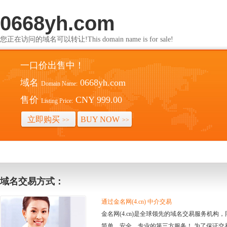
0668yh.com
您正在访问的域名可以转让!This domain name is for sale!
一口价出售中！
域名
0668yh.com
Domain Name:
售价
CNY 999.00
Listing Price:
立即购买
BUY NOW
>>
>>
域名交易方式：
通过金名网(4.cn) 中介交易
金名网(4.cn)是全球领先的域名交易服务机
简单、安全、专业的第三方服务！ 为了保证交