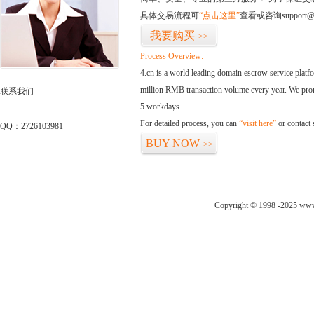
具体交易流程可
“点击这里”
查看或咨询support@
我要购买
>>
Process Overview:
4.cn is a world leading domain escrow service plat
million RMB transaction volume every year. We promi
联系我们
5 workdays.
For detailed process, you can
“visit here”
or contact
QQ：2726103981
BUY NOW
>>
Copyright © 1998 -2025 www